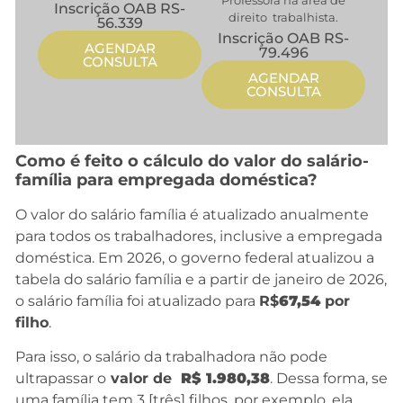
Inscrição OAB RS-
direito trabalhista.
56.339
Inscrição OAB RS-
AGENDAR
79.496
CONSULTA
AGENDAR
CONSULTA
Como é feito o cálculo do valor do salário-
família para empregada doméstica?
O valor do salário família é atualizado anualmente
para todos os trabalhadores, inclusive a empregada
doméstica. Em 2026, o governo federal atualizou a
tabela do salário família e a partir de janeiro de 2026,
o salário família foi atualizado para
R$
67,54
por
filho
.
Para isso, o salário da trabalhadora não pode
ultrapassar o
valor de
R$ 1.980,38
. Dessa forma, se
uma família tem 3 [três] filhos, por exemplo, ela