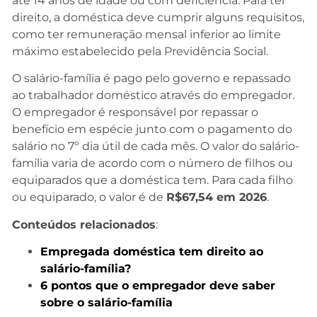
até 14 anos de idade ou com deficiência. Para ter
direito, a doméstica deve cumprir alguns requisitos,
como ter remuneração mensal inferior ao limite
máximo estabelecido pela Previdência Social.
O salário-família é pago pelo governo e repassado
ao trabalhador doméstico através do empregador.
O empregador é responsável por repassar o
benefício em espécie junto com o pagamento do
salário no 7º dia útil de cada mês. O valor do salário-
família varia de acordo com o número de filhos ou
equiparados que a doméstica tem. Para cada filho
ou equiparado, o valor é de
R$67,54 em 2026
.
Conteúdos relacionados
:
E
mpregada doméstica tem direito ao
salário-família?
6 pontos que o empregador deve saber
sobre o salário-família