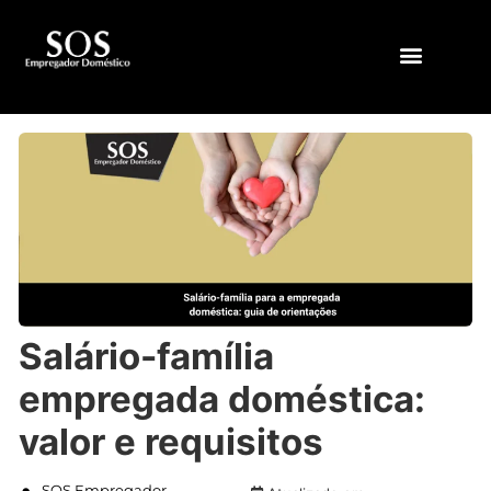
QUEM SOMOS
Salário-família
empregada doméstica:
valor e requisitos
SOS Empregador