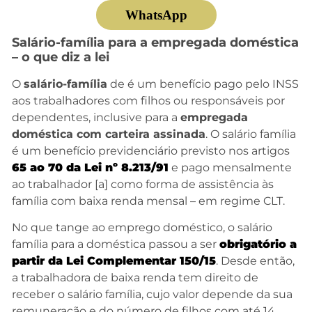
WhatsApp
Salário-família para a empregada doméstica
– o que diz a lei
O
salário-família
de é um benefício pago pelo INSS
aos trabalhadores com filhos ou responsáveis por
dependentes, inclusive para a
empregada
doméstica com carteira assinada
. O salário família
é um benefício previdenciário previsto nos artigos
65 ao 70 da Lei nº 8.213/91
e pago mensalmente
ao trabalhador [a] como forma de assistência às
família com baixa renda mensal – em regime CLT.
No que tange ao emprego doméstico, o salário
família para a doméstica passou a ser
obrigatório a
partir da Lei Complementar 150/15
. Desde então,
a trabalhadora de baixa renda tem direito de
receber o salário família, cujo valor depende da sua
remuneração e do número de filhos com até 14