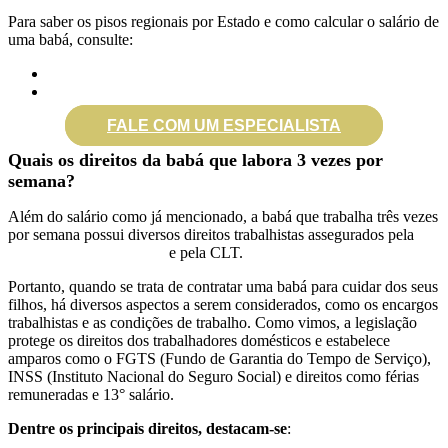
Para saber os pisos regionais por Estado e como calcular o salário de
uma babá, consulte:
Cálculo de salário da babá (2025)
Salário babá e pisos regionais
FALE COM UM ESPECIALISTA
Quais os direitos da babá que labora 3 vezes por
semana?
Além do salário como já mencionado, a babá que trabalha três vezes
por semana possui diversos direitos trabalhistas assegurados pela
Lei
Com
plementar 150/2015
e pela CLT.
Portanto, quando se trata de contratar uma babá para cuidar dos seus
filhos, há diversos aspectos a serem considerados, como os encargos
trabalhistas e as condições de trabalho. Como vimos, a legislação
protege os direitos dos trabalhadores domésticos e estabelece
amparos como o FGTS (Fundo de Garantia do Tempo de Serviço),
INSS (Instituto Nacional do Seguro Social) e direitos como férias
remuneradas e 13° salário.
Dentre os principais direitos, destacam-se
: