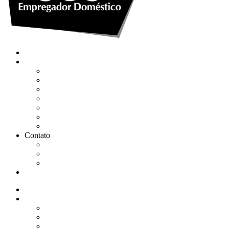
Quem somos
Soluções
Gerenciar eSocial Doméstico
Regularizar eSocial em atraso
Fazer uma Rescisão
Agendar Consulta Jurídica
Agendar call 100% gratuita
Quero fazer auditoria no eSocial
Quero trocar de contador
Contato
WhatsApp
Envie sua Mensagem
Ligue Grátis
eSocial
Quem somos
Soluções
Gerenciar eSocial Doméstico
Regularizar eSocial em atraso
Fazer uma Rescisão