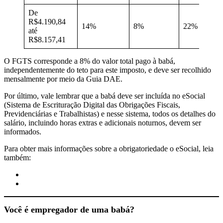
De
R$4.190,84
14%
8%
22%
até
R$8.157,41
O FGTS corresponde a 8% do valor total pago à babá,
independentemente do teto para este imposto, e deve ser recolhido
mensalmente por meio da Guia DAE.
Por último, vale lembrar que a babá deve ser incluída no eSocial
(Sistema de Escrituração Digital das Obrigações Fiscais,
Previdenciárias e Trabalhistas) e nesse sistema, todos os detalhes do
salário, incluindo horas extras e adicionais noturnos, devem ser
informados.
Para obter mais informações sobre a obrigatoriedade o eSocial, leia
também:
eSocial Doméstico: acesso, cadastro e obrigações
Sua babá está registrada no eSocial Doméstico
?
Você é empregador de uma babá?