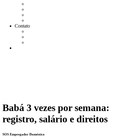
Agendar Consulta Jurídica
Agendar call 100% gratuita
Quero fazer auditoria no eSocial
Quero trocar de contador
Contato
WhatsApp
Envie sua Mensagem
Ligue Grátis
eSocial
Babá 3 vezes por semana:
registro, salário e direitos
SOS Empregador Doméstico