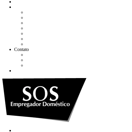
Quem somos
Soluções
Gerenciar eSocial Doméstico
Regularizar eSocial em atraso
Fazer uma Rescisão
Agendar Consulta Jurídica
Agendar call 100% gratuita
Quero fazer auditoria no eSocial
Quero trocar de contador
Contato
WhatsApp
Envie sua Mensagem
Ligue Grátis
eSocial
Quem somos