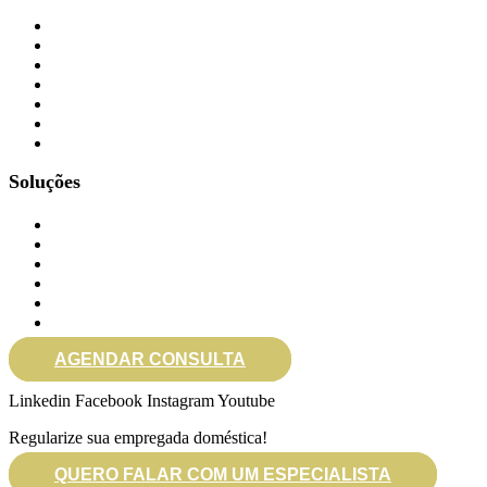
Blog
Informativos
Serviços
Depoimentos
Trabalhe Conosco
SOS na Mídia
Cidades Atendidas
Soluções
Gerenciar eSocial doméstico
eSocial em Atraso/Retroativos
Auditoria no eSocial
Rescisão de Contrato
Consulta Jurídica
Call 100% Gratuita
AGENDAR CONSULTA
Linkedin
Facebook
Instagram
Youtube
Envelope
Regularize sua empregada doméstica!
QUERO FALAR COM UM ESPECIALISTA