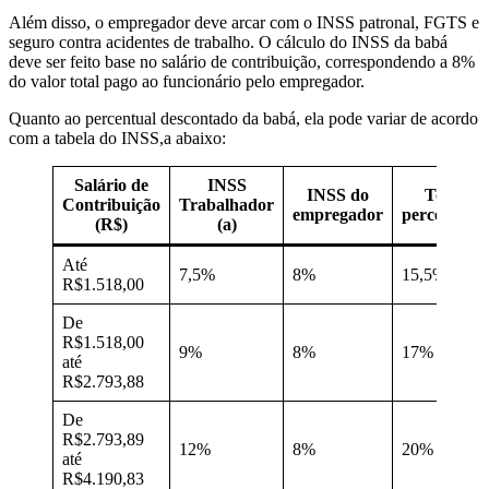
Além disso, o empregador deve arcar com o INSS patronal, FGTS e
seguro contra acidentes de trabalho. O cálculo do INSS da babá
deve ser feito base no salário de contribuição, correspondendo a 8%
do valor total pago ao funcionário pelo empregador.
Quanto ao percentual descontado da babá, ela pode variar de acordo
com a tabela do INSS,a abaixo:
Salário de
INSS
INSS do
Total
Contribuição
Trabalhador
empregador
percentual:
(R$)
(a)
Até
7,5%
8%
15,5%
R$1.518,00
De
R$1.518,00
9%
8%
17%
até
R$2.793,88
De
R$2.793,89
12%
8%
20%
até
R$4.190,83