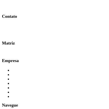
Contato
0800 007 2707
Matriz
51 3361.3000
Empresa
Planos e Preços
Quem Somos
Responsabilidade Social
Contabilidade
Parceiros
Imprensa
FAQ
Navegue