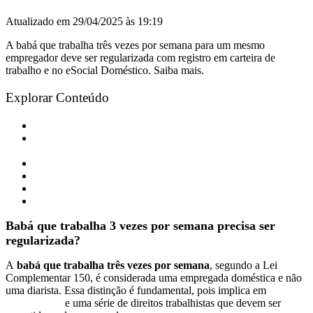
Atualizado em
29/04/2025 às 19:19
A babá que trabalha três vezes por semana para um mesmo
empregador deve ser regularizada com registro em carteira de
trabalho e no eSocial Doméstico. Saiba mais.
Explorar Conteúdo
Babá que trabalha 3 vezes por semana precisa ser regularizada?
Como deve ser pago o salário da babá que trabalha 3 vezes por
semana?
Quais os direitos da babá que labora 3 vezes por semana?
Horas extras X trabalho de babá três vezes por semana
Encargos trabalhistas que devem ser pagos
Você é empregador de uma babá?
Babá que trabalha 3 vezes por semana precisa ser
regularizada?
A
babá que trabalha três vezes por semana
, segundo a Lei
Complementar 150, é considerada uma empregada doméstica e não
uma diarista. Essa distinção é fundamental, pois implica em
vínculo
empregatício
e uma série de direitos trabalhistas que devem ser