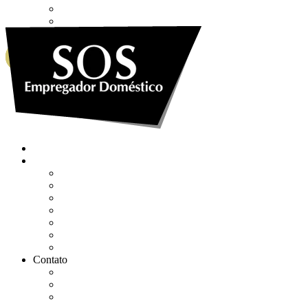
Envie sua Mensagem
Ligue Grátis
eSocial
WHATSAPP
0800 007 2707
Quem somos
Soluções
Gerenciar eSocial Doméstico
Regularizar eSocial em atraso
Fazer uma Rescisão
Agendar Consulta Jurídica
Agendar call 100% gratuita
Quero fazer auditoria no eSocial
Quero trocar de contador
Contato
WhatsApp
Envie sua Mensagem
Ligue Grátis