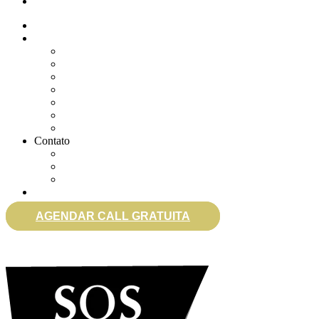
eSocial
Quem somos
Soluções
Gerenciar eSocial Doméstico
Regularizar eSocial em atraso
Fazer uma Rescisão
Agendar Consulta Jurídica
Agendar call 100% gratuita
Quero fazer auditoria no eSocial
Quero trocar de contador
Contato
WhatsApp
Envie sua Mensagem
Ligue Grátis
eSocial
AGENDAR CALL GRATUITA
0800 007 2707