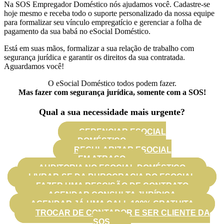
Na SOS Empregador Doméstico nós ajudamos você. Cadastre-se
hoje mesmo e receba todo o suporte personalizado da nossa equipe
para formalizar seu vínculo empregatício e gerenciar a folha de
pagamento da sua babá no eSocial Doméstico.
Está em suas mãos, formalizar a sua relação de trabalho com
segurança jurídica e garantir os direitos da sua contratada.
Aguardamos você!
O eSocial Doméstico todos podem fazer.
Mas fazer com segurança jurídica, somente com a SOS!
Qual a sua necessidade mais urgente?
GERENCIAR ESOCIAL
DOMÉSTICO
REGULARIZAR ESOCIAL
EM ATRASO
AUDITORIA NO ESOCIAL DOMÉSTICO
LIVRAR-SE DA BUROCRACIA DO ESOCIAL
FAZER UMA RESCISÃO DE CONTRATO
AGENDAR CONSULTA JURÍDICA
AGENDAR JÁ UMA CALL 100% GRATUITA
TROCAR DE CONTADOR E SER CLIENTE DA
SOS