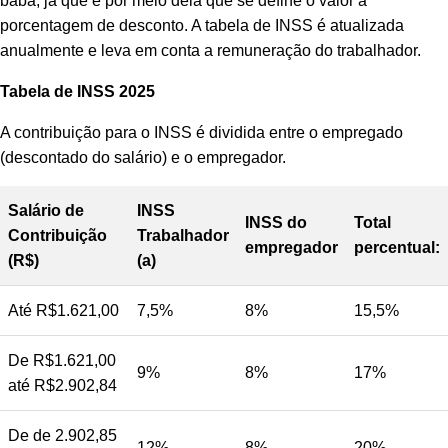
babá, já que é por meio dela que se define o valor a
porcentagem de desconto. A tabela de INSS é atualizada
anualmente e leva em conta a remuneração do trabalhador.
Tabela de INSS 2025
A contribuição para o INSS é dividida entre o empregado
(descontado do salário) e o empregador.
Salário de
INSS
INSS do
Total
Contribuição
Trabalhador
empregador
percentual:
(R$)
(a)
Até R$1.621,00
7,5%
8%
15,5%
De R$1.621,00
9%
8%
17%
até R$2.902,84
De de 2.902,85
12%
8%
20%