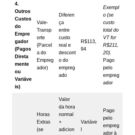
4.
Exempl
Outros
Diferen
o (se
Custos
Vale-
ça
custo
do
Transp
entre
total do
Empre
orte
custo
VT for
gador
R$113,
(Parcel
real e
R$211,
(Pagos
94
a do
descont
20).
Direta
Empreg
o do
Pago
mente
ador)
empreg
pelo
ou
ado
empreg
Variáve
ador
is)
Valor
da hora
Pago
Horas
normal
pelo
Extras
+
Variáve
empreg
(se
adicion
l
ador à