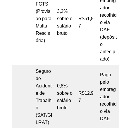
empreg
FGTS
ador;
(Provis
3,2%
recolhid
ão para
sobre o
R$51,8
o via
Multa
salário
7
DAE
Rescis
bruto
(depósit
ória)
o
antecip
ado)
Seguro
Pago
de
pelo
Acident
0,8%
empreg
e de
sobre o
R$12,9
ador;
Trabalh
salário
7
recolhid
o
bruto
o via
(SAT/GI
DAE
LRAT)