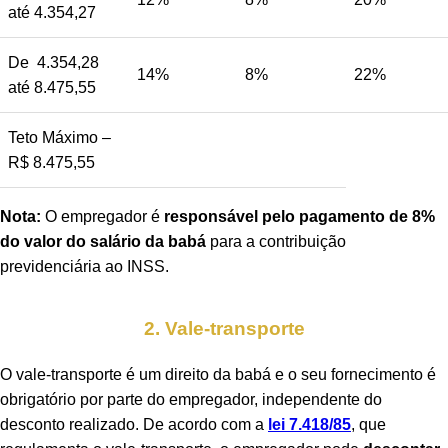
até 4.354,27
De 4.354,28
14%
8%
22%
até 8.475,55
Teto Máximo –
R$ 8.475,55
Nota:
O empregador é
responsável pelo pagamento de 8%
do valor do salário da babá
para a contribuição
previdenciária ao INSS.
2. Vale-transporte
O vale-transporte é um direito da babá e o seu fornecimento é
obrigatório por parte do empregador, independente do
desconto realizado. De acordo com a
lei 7.418/85
, que