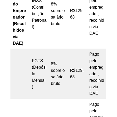
INSS
pelo
do
8%
(Contri
empreg
Empre
sobre o
R$129,
buição
ador;
gador
salário
68
Patrona
recolhid
(Recol
bruto
l)
o via
hidos
DAE
via
DAE)
Pago
FGTS
pelo
8%
(Depósi
empreg
sobre o
R$129,
to
ador;
salário
68
Mensal
recolhid
bruto
)
o via
DAE
Pago
pelo