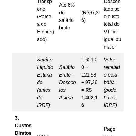
Transp
Descon
Até 6%
orte
tado se
do
(R$97,2
(Parcel
o custo
salário
6)
a do
total do
bruto
Empreg
VT for
ado)
igual ou
maior
Salário
1.621,0
Valor
Líquido
Salário
0 −
recebid
Estima
Bruto –
121,58
o pela
do
Descon
− 97,26
babá
(antes
tos
=
R$
(pode
do
Acima
1.402,1
haver
IRRF)
6
IRRF)
3.
Custos
Pago
Diretos