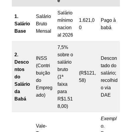
e
Salário
1.
Salário
mínimo
1.621,0
Pago à
Salário
Bruto
nacion
0
babá
Base
Mensal
al 2026
7,5%
2.
sobre o
INSS
Descon
Desco
salário
(Contri
tado do
ntos
bruto
buição
(R$121,
salário;
do
(1ª
do
58)
recolhid
Salário
faixa
Empreg
o via
da
para
ado)
DAE
Babá
R$1.51
8,00)
Exempl
Vale-
o.