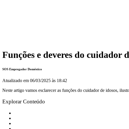
Funções e deveres do cuidador d
SOS Empregador Doméstico
Atualizado em
06/03/2025 às 18:42
Neste artigo vamos esclarecer as funções do cuidador de idosos, ilustr
Explorar Conteúdo
As atribuições do cuidador na assistência ao idoso
Significado de cuidador: o que faz e qual a sua classificação
O que faz o cuidador de idosos [tarefas]
Lista detalhada de funções do cuidador