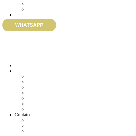
Envie sua Mensagem
Ligue Grátis
eSocial
WHATSAPP
0800 007 2707
Quem somos
Soluções
Gerenciar eSocial Doméstico
Regularizar eSocial em atraso
Fazer uma Rescisão
Agendar Consulta Jurídica
Agendar call 100% gratuita
Quero fazer auditoria no eSocial
Quero trocar de contador
Contato
WhatsApp
Envie sua Mensagem
Ligue Grátis