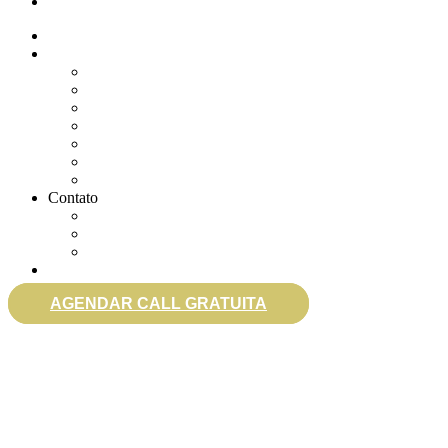
eSocial
Quem somos
Soluções
Gerenciar eSocial Doméstico
Regularizar eSocial em atraso
Fazer uma Rescisão
Agendar Consulta Jurídica
Agendar call 100% gratuita
Quero fazer auditoria no eSocial
Quero trocar de contador
Contato
WhatsApp
Envie sua Mensagem
Ligue Grátis
eSocial
AGENDAR CALL GRATUITA
0800 007 2707