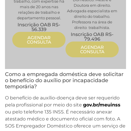
trabalho, com expertise há
Doutora em direito.
mais de 20 anos nas
Advogada especialista em
relações de trabalho e
direito do trabalho.
departamento pessoal.
Professora na área de
Inscrição OAB RS-
direito trabalhista.
56.339
Inscrição OAB RS-
AGENDAR
79.496
CONSULTA
AGENDAR
CONSULTA
Como a empregada doméstica deve solicitar
o benefício do auxílio por incapacidade
temporária?
O benefício de auxílio-doença deve ser requerido
pela profissional por meio do site
gov.br/meuinss
ou pelo telefone 135 INSS. É necessário anexar
atestado médico e documento oficial com foto. A
SOS Empregador Doméstico oferece um serviço de