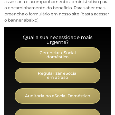
assessoria e acompanhamento administrativo para
o encaminhamento do benefício. Para saber mais,
preencha o formulário em nosso site (basta acessar
o banner abaixo).
Qual a sua necessidade mais
urgente?
Gerenciar eSocial
doméstico
Regularizar eSocial
em atraso
Auditoria no eSocial Doméstico