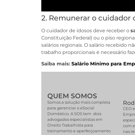
2. Remunerar o cuidador 
O cuidador de idosos deve receber o
s
Constituição Federal) ou o piso regio
salários regionais. O salário recebido 
trabalho proporcionais é necessário faz
Saiba mais:
S
alário Mínimo para Em
QUEM SOMOS
Rodr
Somos a solução mais completa
para gerenciar o eSocial
CEO e
Doméstico. A SOS tem dois
Empre
advogados especialistas em
especi
Direito Trabalhista para
com e
treinamento e aperfeiçoamento
nas re