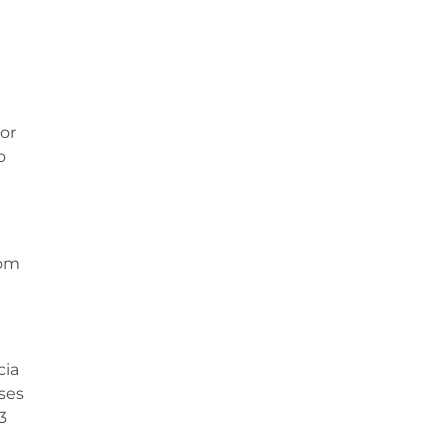
or
o
com
cia
sses
3