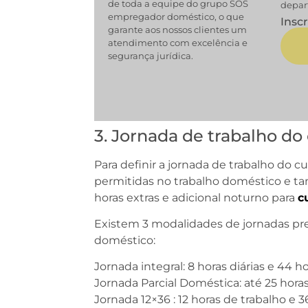
de toda a equipe do grupo SOS
depar
empregador doméstico, o que
Insc
garante aos nossos clientes um
atendimento com excelência e
segurança jurídica.
3. Jornada de trabalho do
Para definir a jornada de trabalho do c
permitidas no trabalho doméstico e t
horas extras e adicional noturno para
c
Existem 3 modalidades de jornadas pr
doméstico:
Jornada integral: 8 horas diárias e 44 h
Jornada Parcial Doméstica: até 25 hora
Jornada 12×36 : 12 horas de trabalho e 