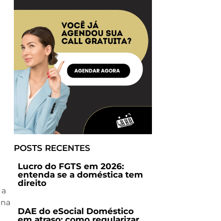
POSTS RECENTES
Lucro do FGTS em 2026:
entenda se a doméstica tem
direito
 a
ana
DAE do eSocial Doméstico
em atraso: como regularizar