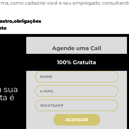
orma, como cadastrar você e seu empregado, consultand
astro,obrigações
eto
Agende uma Call
100% Gratuita
m sua
ta é
AGENDAR