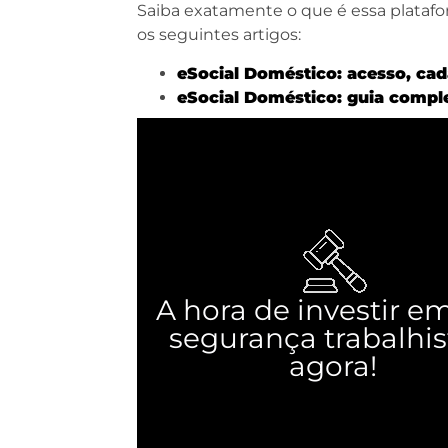
Saiba exatamente o que é essa plataf
os seguintes artigos:
eSocial Doméstico: acesso, cad
eSocial Doméstico: guia compl
A hora de investir e
segurança trabalhis
agora!