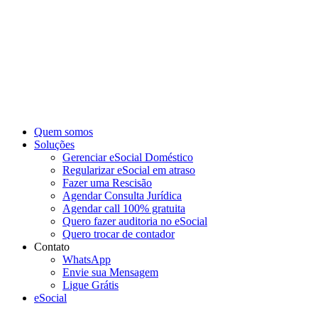
Ir
para
o
conteúdo
Quem somos
Soluções
Gerenciar eSocial Doméstico
Regularizar eSocial em atraso
Fazer uma Rescisão
Agendar Consulta Jurídica
Agendar call 100% gratuita
Quero fazer auditoria no eSocial
Quero trocar de contador
Contato
WhatsApp
Envie sua Mensagem
Ligue Grátis
eSocial