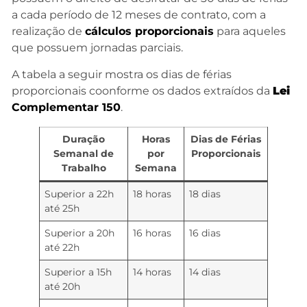
a cada período de 12 meses de contrato, com a
realização de
cálculos proporcionais
para aqueles
que possuem jornadas parciais.
A tabela a seguir mostra os dias de férias
proporcionais coonforme os dados extraídos da
Lei
Complementar 150
.
Duração
Horas
Dias de Férias
Semanal de
por
Proporcionais
Trabalho
Semana
Superior a 22h
18 horas
18 dias
até 25h
Superior a 20h
16 horas
16 dias
até 22h
Superior a 15h
14 horas
14 dias
até 20h