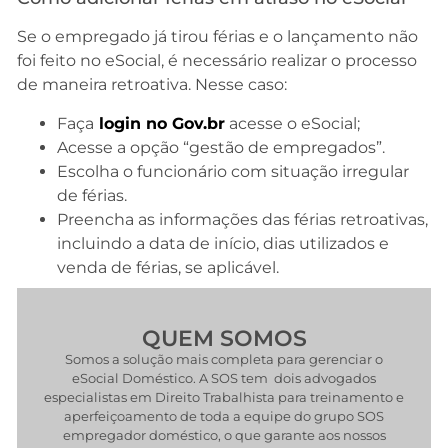
Se o empregado já tirou férias e o lançamento não
foi feito no eSocial, é necessário realizar o processo
de maneira retroativa. Nesse caso:
Faça
login no Gov.br
acesse o eSocial;
Acesse a opção “gestão de empregados”.
Escolha o funcionário com situação irregular
de férias.
Preencha as informações das férias retroativas,
incluindo a data de início, dias utilizados e
venda de férias, se aplicável.
QUEM SOMOS
Somos a solução mais completa para gerenciar o
eSocial Doméstico. A SOS tem dois advogados
especialistas em Direito Trabalhista para treinamento e
aperfeiçoamento de toda a equipe do grupo SOS
empregador doméstico, o que garante aos nossos