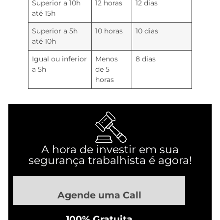
Superior a 10h
12 horas
12 dias
até 15h
Superior a 5h
10 horas
10 dias
até 10h
Igual ou inferior
Menos
8 dias
a 5h
de 5
horas
A hora de investir em sua
segurança trabalhista é agora!
Agende uma Call
100% Gratuita