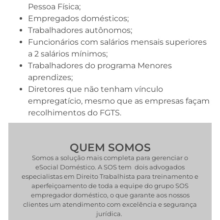
Pessoa Física;
Empregados domésticos;
Trabalhadores autônomos;
Funcionários com salários mensais superiores
a 2 salários mínimos;
Trabalhadores do programa Menores
aprendizes;
Diretores que não tenham vínculo
empregatício, mesmo que as empresas façam
recolhimentos do FGTS.
QUEM SOMOS
Somos a solução mais completa para gerenciar o
eSocial Doméstico. A SOS tem dois advogados
especialistas em Direito Trabalhista para treinamento e
aperfeiçoamento de toda a equipe do grupo SOS
empregador doméstico, o que garante aos nossos
clientes um atendimento com excelência e segurança
jurídica.