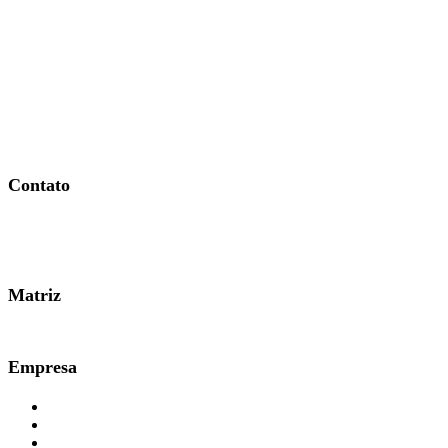
como funciona
Saúde e segurança no trabalho doméstico: checklist
para prevenir acidentes
Contato
0800 007 2707
Matriz
51 3361.3000
Empresa
Planos e Preços
Quem Somos
Responsabilidade Social