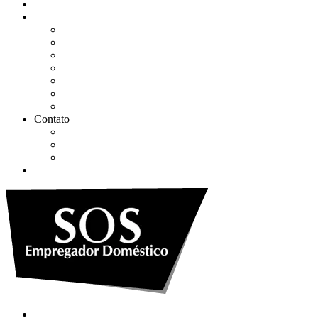
Quem somos
Soluções
Gerenciar eSocial Doméstico
Regularizar eSocial em atraso
Fazer uma Rescisão
Agendar Consulta Jurídica
Agendar call 100% gratuita
Quero fazer auditoria no eSocial
Quero trocar de contador
Contato
WhatsApp
Envie sua Mensagem
Ligue Grátis
eSocial
Quem somos