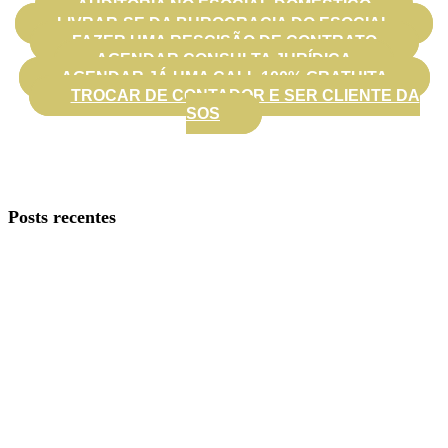
AUDITORIA NO ESOCIAL DOMÉSTICO
LIVRAR-SE DA BUROCRACIA DO ESOCIAL
FAZER UMA RESCISÃO DE CONTRATO
AGENDAR CONSULTA JURÍDICA
AGENDAR JÁ UMA CALL 100% GRATUITA
TROCAR DE CONTADOR E SER CLIENTE DA
SOS
Posts recentes
Rescisão da doméstica: checklist do empregador
Banco de horas da doméstica: regras práticas 2026
Lucro do FGTS em 2026: entenda se a doméstica tem
direito
DAE do eSocial Doméstico em atraso: como regularizar
sem duplicar pagamentos
Fiscalização do trabalho doméstico em residência: