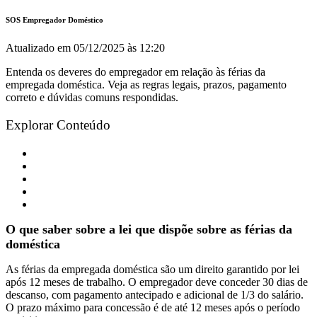
SOS Empregador Doméstico
Atualizado em
05/12/2025 às 12:20
Entenda os deveres do empregador em relação às férias da
empregada doméstica. Veja as regras legais, prazos, pagamento
correto e dúvidas comuns respondidas.
Explorar Conteúdo
O que saber sobre a lei que dispõe sobre as férias da doméstica
Como calcular e pagar as férias da empregada doméstica?
Regras sobre o fracionamento das férias da empregada doméstica
Férias em regime de jornada parcial
Perguntas frequentes sobre as férias da empregada doméstica
O que saber sobre a lei que dispõe sobre as férias da
doméstica
As férias da empregada doméstica são um direito garantido por lei
após 12 meses de trabalho. O empregador deve conceder 30 dias de
descanso, com pagamento antecipado e adicional de 1/3 do salário.
O prazo máximo para concessão é de até 12 meses após o período