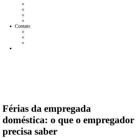
Agendar Consulta Jurídica
Agendar call 100% gratuita
Quero fazer auditoria no eSocial
Quero trocar de contador
Contato
WhatsApp
Envie sua Mensagem
Ligue Grátis
eSocial
Férias da empregada
doméstica: o que o empregador
precisa saber