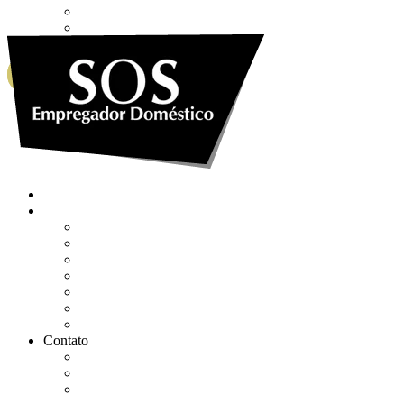
Envie sua Mensagem
Ligue Grátis
eSocial
WHATSAPP
0800 007 2707
Quem somos
Soluções
Gerenciar eSocial Doméstico
Regularizar eSocial em atraso
Fazer uma Rescisão
Agendar Consulta Jurídica
Agendar call 100% gratuita
Quero fazer auditoria no eSocial
Quero trocar de contador
Contato
WhatsApp
Envie sua Mensagem
Ligue Grátis