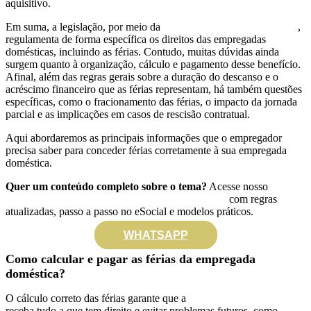
aquisitivo.
Em suma, a legislação, por meio da
Lei Complementar nº 150/15
,
regulamenta de forma específica os direitos das empregadas
domésticas, incluindo as férias. Contudo, muitas dúvidas ainda
surgem quanto à organização, cálculo e pagamento desse benefício.
Afinal, além das regras gerais sobre a duração do descanso e o
acréscimo financeiro que as férias representam, há também questões
específicas, como o fracionamento das férias, o impacto da jornada
parcial e as implicações em casos de rescisão contratual.
Aqui abordaremos as principais informações que o empregador
precisa saber para conceder férias corretamente à sua empregada
doméstica.
Quer um conteúdo completo sobre o tema?
Acesse nosso
Guia
Definitivo das Férias da Empregada Doméstica
com regras
atualizadas, passo a passo no eSocial e modelos práticos.
WHATSAPP
Como calcular e pagar as férias da empregada
doméstica?
O cálculo correto das férias garante que a
emp
regada doméstica
receba tudo a que tem direito e evitar problemas futuros, como