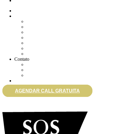
eSocial
Quem somos
Soluções
Gerenciar eSocial Doméstico
Regularizar eSocial em atraso
Fazer uma Rescisão
Agendar Consulta Jurídica
Agendar call 100% gratuita
Quero fazer auditoria no eSocial
Quero trocar de contador
Contato
WhatsApp
Envie sua Mensagem
Ligue Grátis
eSocial
AGENDAR CALL GRATUITA
0800 007 2707