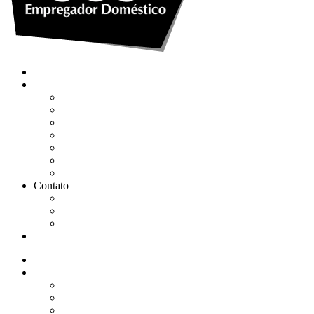
Quem somos
Soluções
Gerenciar eSocial Doméstico
Regularizar eSocial em atraso
Fazer uma Rescisão
Agendar Consulta Jurídica
Agendar call 100% gratuita
Quero fazer auditoria no eSocial
Quero trocar de contador
Contato
WhatsApp
Envie sua Mensagem
Ligue Grátis
eSocial
Quem somos
Soluções
Gerenciar eSocial Doméstico
Regularizar eSocial em atraso
Fazer uma Rescisão