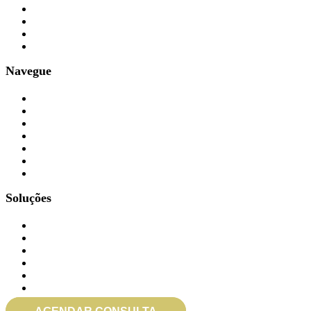
Contabilidade
Parceiros
Imprensa
FAQ
Navegue
Blog
Informativos
Serviços
Depoimentos
Trabalhe Conosco
SOS na Mídia
Cidades Atendidas
Soluções
Gerenciar eSocial doméstico
eSocial em Atraso/Retroativos
Auditoria no eSocial
Rescisão de Contrato
Consulta Jurídica
Call 100% Gratuita