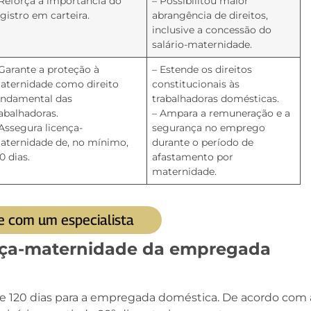
 Reforça a importância do
– Possibilitou maior
gistro em carteira.
abrangência de direitos,
inclusive a concessão do
salário-maternidade.
 Garante a proteção à
– Estende os direitos
aternidade como direito
constitucionais às
undamental das
trabalhadoras domésticas.
rabalhadoras.
– Ampara a remuneração e a
 Assegura licença-
segurança no emprego
aternidade de, no mínimo,
durante o período de
0 dias.
afastamento por
maternidade.
e com um especialista
ença-maternidade da empregada
 120 dias para a empregada doméstica. De acordo com 