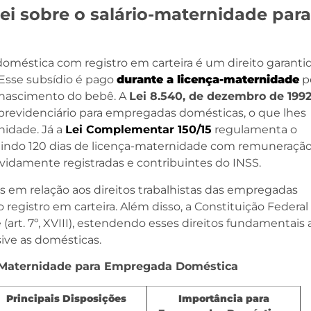
 lei sobre o salário-maternidade para
méstica com registro em carteira é um direito garanti
 Esse subsídio é pago
durante a licença-maternidade
p
o nascimento do bebê. A
Lei 8.540, de dezembro de 199
 previdenciário para empregadas domésticas, o que lhes
nidade. Já a
Lei Complementar 150/15
regulamenta o
ntindo 120 dias de licença-maternidade com remuneraçã
idamente registradas e contribuintes do INSS.
ços em relação aos direitos trabalhistas das empregadas
registro em carteira. Além disso, a Constituição Federal
art. 7º, XVIII), estendendo esses direitos fundamentais 
usive as domésticas.
io-Maternidade para Empregada Doméstica
Principais Disposições
Importância para