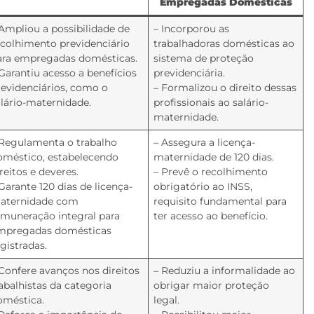
Empregadas Domésticas
 Ampliou a possibilidade de
– Incorporou as
ecolhimento previdenciário
trabalhadoras domésticas ao
ara empregadas domésticas.
sistema de proteção
 Garantiu acesso a benefícios
previdenciária.
revidenciários, como o
– Formalizou o direito dessas
alário-maternidade.
profissionais ao salário-
maternidade.
 Regulamenta o trabalho
– Assegura a licença-
oméstico, estabelecendo
maternidade de 120 dias.
reitos e deveres.
– Prevê o recolhimento
Garante 120 dias de licença-
obrigatório ao INSS,
aternidade com
requisito fundamental para
emuneração integral para
ter acesso ao benefício.
mpregadas domésticas
gistradas.
 Confere avanços nos direitos
– Reduziu a informalidade ao
rabalhistas da categoria
obrigar maior proteção
oméstica.
legal.