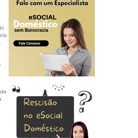
do
ela
2
o
 de
a