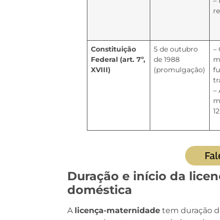
–
re
Constituição
5 de outubro
–
Federal (art. 7º,
de 1988
m
XVIII)
(promulgação)
f
t
–
m
12
Fal
Duração e início da lic
doméstica
A
licença-maternidade
tem duração de