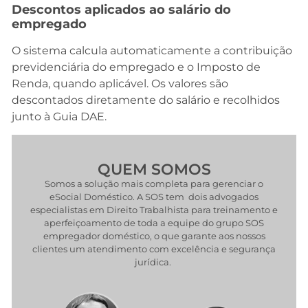
Descontos aplicados ao salário do
empregado
O sistema calcula automaticamente a contribuição
previdenciária do empregado e o Imposto de
Renda, quando aplicável. Os valores são
descontados diretamente do salário e recolhidos
junto à Guia DAE.
QUEM SOMOS
Somos a solução mais completa para gerenciar o
eSocial Doméstico. A SOS tem dois advogados
especialistas em Direito Trabalhista para treinamento e
aperfeiçoamento de toda a equipe do grupo SOS
empregador doméstico, o que garante aos nossos
clientes um atendimento com excelência e segurança
jurídica.