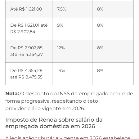
Até R$ 1.621,00
7,5%
8%
De R$ 1.621,01 até
9%
8%
R$ 2.902,84
De R$ 2.902,85
12%
8%
até R$ 4.354,27
De R$ 4.354,28
14%
8%
até R$ 8.475,55
Nota:
O desconto do INSS do empregado ocorre de
forma progressiva, respeitando o teto
previdenciário vigente em 2026.
Imposto de Renda sobre salário da
empregada doméstica em 2026
A legislação tributária vigente em 2026 estabelece